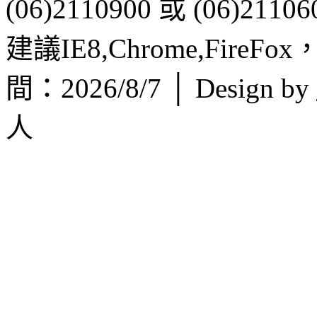
(06)2110900 或 (06)21106
建議IE8,Chrome,FireF
間：2026/8/7 │ Design by
人