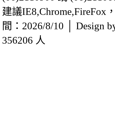
建議IE8,Chrome,FireF
間：2026/8/10 │ Design b
356206 人