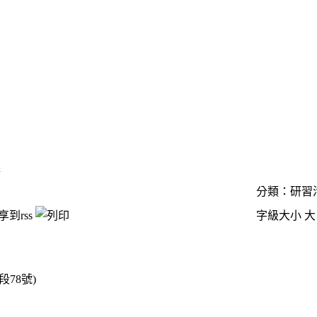
課
分類：研習
字級大小
大
78號)