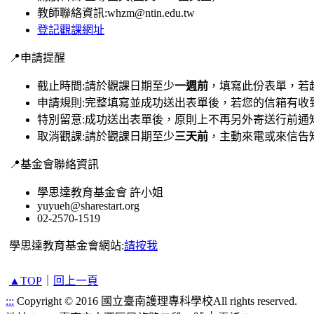
教師聯絡資訊:whzm@ntin.edu.tw
登記觀課網址
📍申請提醒
截止時間:請於觀課日期至少
一週前
，填寫此份表單，若
申請規則:完整填寫並成功送出表單後，若您的信箱有收
特別留意:成功送出表單後，原則上不再另外寄送行前通知
取消觀課:請於觀課日期至少
三天前
，主動來電或來信告
📍基金會聯絡資訊
學思達教育基金會 許小姐
yuyueh@sharestart.org
02-2570-1519
學思達教育基金會網站:
請按我
▲TOP
｜
回上一頁
:::
Copyright © 2016 國立臺南護理專科學校All rights reserved.