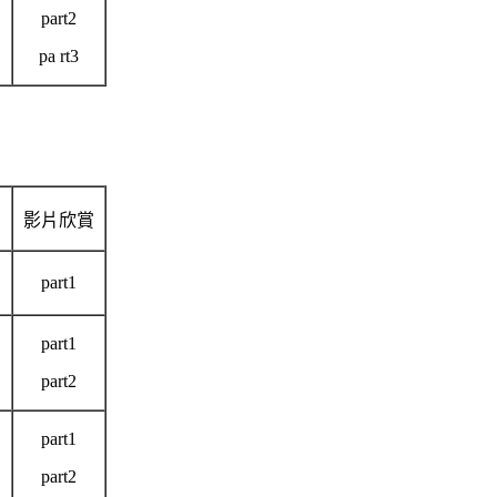
part2
pa rt3
影片欣賞
part1
part1
part2
part1
part2