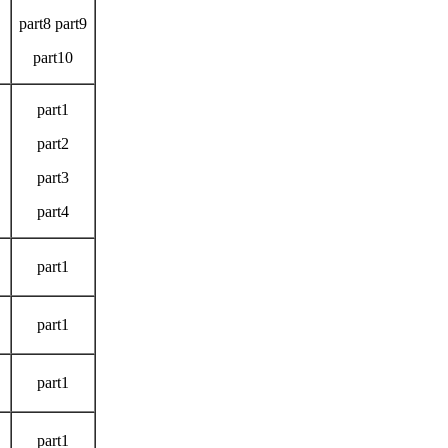
part8 part9
part10
part1
part2
part3
part4
part1
part1
part1
part1