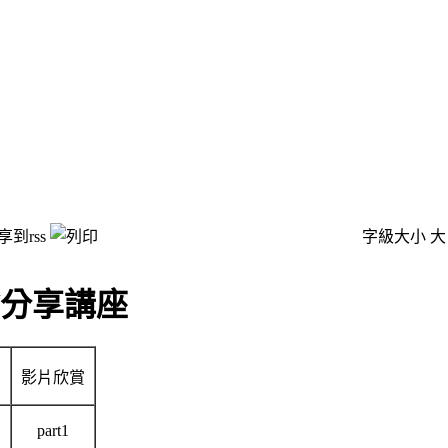
字級大小
大
驗分享講座
影片欣賞
part1