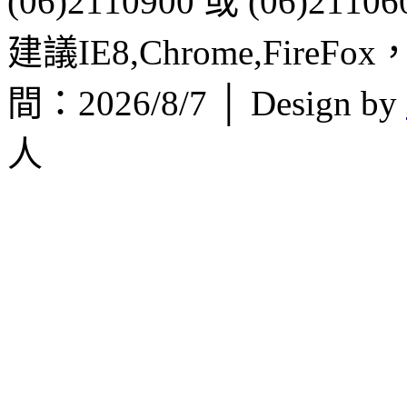
(06)2110900 或 (06)21106
建議IE8,Chrome,FireF
間：2026/8/7 │ Design by
人