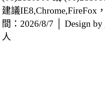
建議IE8,Chrome,FireF
間：2026/8/7 │ Design by
人